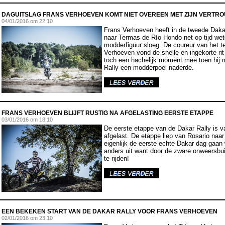
DAGUITSLAG FRANS VERHOEVEN KOMT NIET OVEREEN MET ZIJN VERTR
04
/01/2016 om 22:10
Frans Verhoeven heeft in de tweede Daka
naar Termas de Río Hondo net op tijd wet
modderfiguur sloeg. De coureur van het
Verhoeven vond de snelle en ingekorte rit
toch een hachelijk moment mee toen hij
Rally een modderpoel naderde.
FRANS VERHOEVEN BLIJFT RUSTIG NA AFGELASTING EERSTE ETAPPE
03
/01/2016 om 18:10
De eerste etappe van de Dakar Rally is 
afgelast. De etappe liep van Rosario naar
eigenlijk de eerste echte Dakar dag gaan
anders uit want door de zware onweersb
te rijden!
EEN BEKEKEN START VAN DE DAKAR RALLY VOOR FRANS VERHOEVEN
02
/01/2016 om 23:10