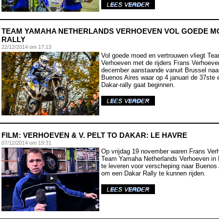
TEAM YAMAHA NETHERLANDS VERHOEVEN VOL GOEDE M
RALLY
22/12/2014 om 17:13
Vol goede moed en vertrouwen vliegt Te
Verhoeven met de rijders Frans Verhoeve
december aanstaande vanuit Brussel naar
Buenos Aires waar op 4 januari de 37ste 
Dakar-rally gaat beginnen.
FILM: VERHOEVEN & V. PELT TO DAKAR: LE HAVRE
07/12/2014 om 19:31
Op vrijdag 19 november waren Frans Ver
Team Yamaha Netherlands Verhoeven in L
te leveren voor verscheping naar Buenos A
om een Dakar Rally te kunnen rijden.