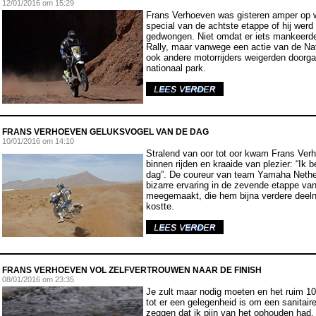
12
/01/2016 om 15:29
Frans Verhoeven was gisteren amper op w
special van de achtste etappe of hij werd 
gedwongen. Niet omdat er iets mankeer
Rally, maar vanwege een actie van de Na
ook andere motorrijders weigerden doorga
nationaal park.
FRANS VERHOEVEN GELUKSVOGEL VAN DE DAG
10
/01/2016 om
14:10
Stralend van oor tot oor kwam Frans Ver
binnen rijden en kraaide van plezier: “Ik
dag”. De coureur van team Yamaha Nethe
bizarre ervaring in de zevende etappe va
meegemaakt, die hem bijna verdere deeln
kostte.
FRANS VERHOEVEN VOL ZELFVERTROUWEN NAAR DE FINISH
08
/01/2016 om 23:35
Je zult maar nodig moeten en het ruim 1
tot er een gelegenheid is om een sanitair
zeggen dat ik pijn van het ophouden had. 