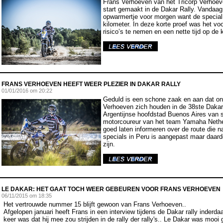
Frans Verhoeven van het Tricorp Verhoe
start gemaakt in de Dakar Rally. Vandaa
opwarmertje voor morgen want de special s
kilometer. In deze korte proef was het vo
risico’s te nemen en een nette tijd op de 
FRANS VERHOEVEN HEEFT WEER PLEZIER IN DAKAR RALLY
01
/01/2016 om 20:22
Geduld is een schone zaak en aan dat on
Verhoeven zich houden in de 38ste Dakar-r
Argentijnse hoofdstad Buenos Aires van s
motorcoureur van het team Yamaha Nethe
goed laten informeren over de route die n
specials in Peru is aangepast maar daardo
zijn.
LE DAKAR: HET GAAT TOCH WEER GEBEUREN VOOR FRANS VERHOEVEN
06
/11/2015 om 18:35
Het vertrouwde nummer 15 blijft gewoon van Frans Verhoeven..
Afgelopen januari heeft Frans in een interview tijdens de Dakar rally inderda
keer was dat hij mee zou strijden in de rally der rally's.. Le Dakar was mooi