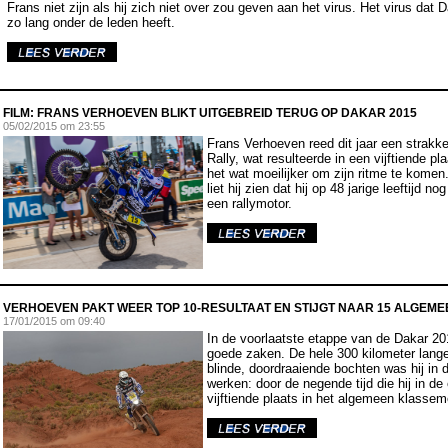
Frans niet zijn als hij zich niet over zou geven aan het virus. Het virus dat Da
zo lang onder de leden heeft.
FILM: FRANS VERHOEVEN BLIKT UITGEBREID TERUG OP DAKAR 2015
05
/02/2015 om 23:55
Frans Verhoeven reed dit jaar een strakk
Rally, wat resulteerde in een vijftiende pl
het wat moeilijker om zijn ritme te kome
liet hij zien dat hij op 48 jarige leeftijd n
een rallymotor.
VERHOEVEN PAKT WEER TOP 10-RESULTAAT EN STIJGT NAAR 15 ALGEME
17
/01/2015 om 09:40
In de voorlaatste etappe van de Dakar 2
goede zaken. De hele 300 kilometer lange
blinde, doordraaiende bochten was hij in 
werken: door de negende tijd die hij in de
vijftiende plaats in het algemeen klassem