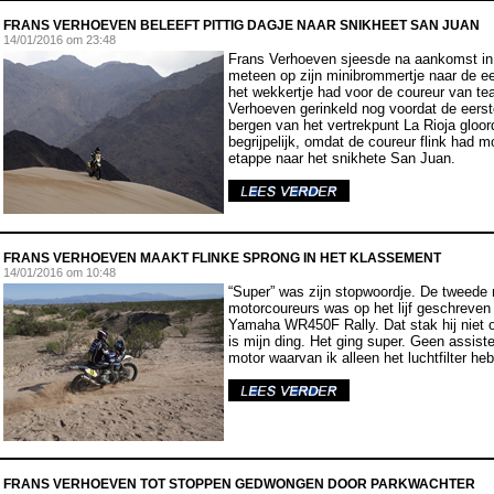
FRANS VERHOEVEN BELEEFT PITTIG DAGJE NAAR SNIKHEET SAN JUAN
14
/01/2016 om 23:48
Frans Verhoeven sjeesde na aankomst in
meteen op zijn minibrommertje naar de eet
het wekkertje had voor de coureur van 
Verhoeven gerinkeld nog voordat de eers
bergen van het vertrekpunt La Rioja gloor
begrijpelijk, omdat de coureur flink had 
etappe naar het snikhete San Juan.
FRANS VERHOEVEN MAAKT FLINKE SPRONG IN HET KLASSEMENT
14
/01/2016 om 10:48
“Super” was zijn stopwoordje. De tweede
motorcoureurs was op het lijf geschreven
Yamaha WR450F Rally. Dat stak hij niet o
is mijn ding. Het ging super. Geen assist
motor waarvan ik alleen het luchtfilter h
FRANS VERHOEVEN TOT STOPPEN GEDWONGEN DOOR PARKWACHTER