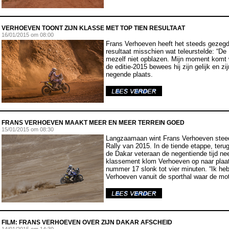
VERHOEVEN TOONT ZIJN KLASSE MET TOP TIEN RESULTAAT
16
/01/2015 om 08:00
Frans Verhoeven heeft het steeds gezegd
resultaat misschien wat teleurstelde: “De
mezelf niet opblazen. Mijn moment komt w
de editie-2015 bewees hij zijn gelijk en z
negende plaats.
FRANS VERHOEVEN MAAKT MEER EN MEER TERREIN GOED
15
/01/2015 om 08:30
Langzaamaan wint Frans Verhoeven steed
Rally van 2015. In de tiende etappe, teru
de Dakar veteraan de negentiende tijd ne
klassement klom Verhoeven op naar plaat
nummer 17 slonk tot vier minuten. “Ik heb
Verhoeven vanuit de sporthal waar de mot
FILM: FRANS VERHOEVEN OVER ZIJN DAKAR AFSCHEID