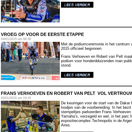
VROEG OP VOOR DE EERSTE ETAPPE
04
/01/2015 om 08:30
Met de podiumceremonie in het centrum 
2015 officieel begonnen.
Frans Verhoeven en Robert van Pelt maa
podium voor honderdduizenden man publiek
stond.
FRANS VERHOEVEN EN ROBERT VAN PELT VOL VERTROUW
03
/01/2015 om 19:15
De keuringen voor de start van de Dakar Ral
loodjes van de voorbereiding. In het bezit
stempeltjes parkeerden Frans Verhoeven 
Yamaha’s, verzegeld en wel, in het parc f
expositiecomplex Technopolis in de Arge
Aires.