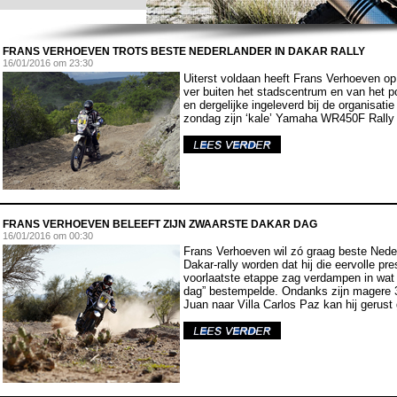
FRANS VERHOEVEN TROTS BESTE NEDERLANDER IN DAKAR RALLY
16
/01/2016 om 23:30
Uiterst voldaan heeft Frans Verhoeven o
ver buiten het stadscentrum en van het po
en dergelijke ingeleverd bij de organisati
zondag zijn ‘kale’ Yamaha WR450F Rally b
FRANS VERHOEVEN BELEEFT ZIJN ZWAARSTE DAKAR DAG
16
/01/2016 om 00:30
Frans Verhoeven wil zó graag beste Nede
Dakar-rally worden dat hij die eervolle pre
voorlaatste etappe zag verdampen in wat 
dag” bestempelde. Ondanks zijn magere 39
Juan naar Villa Carlos Paz kan hij gerust 