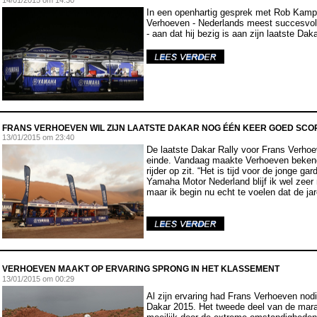
14
/01/2015 om 14:30
In een openhartig gesprek met Rob Kamp
Verhoeven - Nederlands meest succesvolle
- aan dat hij bezig is aan zijn laatste Dakar
FRANS VERHOEVEN WIL ZIJN LAATSTE DAKAR NOG ÉÉN KEER GOED SCO
13
/01/2015 om 23:40
De laatste Dakar Rally voor Frans Verhoe
einde. Vandaag maakte Verhoeven bekend
rijder op zit. “Het is tijd voor de jonge g
Yamaha Motor Nederland blijf ik wel zeer
maar ik begin nu echt te voelen dat de jar
V
ERHOEVEN MAAKT OP ERVARING SPRONG IN HET KLASSEMENT
13
/01/2015 om 00:29
Al zijn ervaring had Frans Verhoeven nod
Dakar 2015. Het tweede deel van de ma