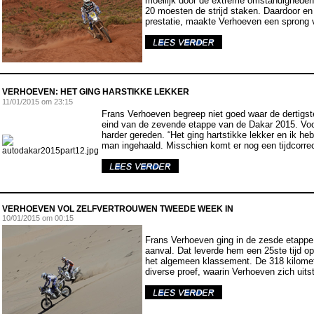
moeilijk door de extreme omstandigheden
20 moesten de strijd staken. Daardoor en
prestatie, maakte Verhoeven een sprong 
V
ERHOEVEN: HET GING HARSTIKKE LEKKER
11
/01/2015 om 23:15
Frans Verhoeven begreep niet goed waar de dertigst
eind van de zevende etappe van de Dakar 2015. Voor
harder gereden. “Het ging hartstikke lekker en ik h
man ingehaald. Misschien komt er nog een tijdcorrec
VERHOEVEN VOL ZELFVERTROUWEN TWEEDE WEEK IN
10
/01/2015 om 00:15
Frans Verhoeven ging in de zesde etappe
aanval. Dat leverde hem een 25ste tijd op.
het algemeen klassement. De 318 kilome
diverse proef, waarin Verhoeven zich uitst