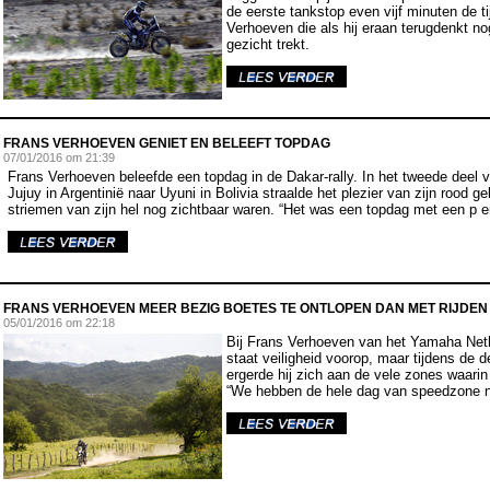
de eerste tankstop even vijf minuten de ti
Verhoeven die als hij eraan terugdenkt n
gezicht trekt.
FRANS VERHOEVEN GENIET EN BELEEFT TOPDAG
07
/01/2016 om 21:39
Frans Verhoeven beleefde een topdag in de Dakar-rally. In het tweede deel
Jujuy in Argentinië naar Uyuni in Bolivia straalde het plezier van zijn rood 
striemen van zijn hel nog zichtbaar waren. “Het was een topdag met een p e
FRANS VERHOEVEN MEER BEZIG BOETES TE ONTLOPEN DAN MET RIJDEN
05
/01/2016 om 22:18
Bij Frans Verhoeven van het Yamaha Net
staat veiligheid voorop, maar tijdens de 
ergerde hij zich aan de vele zones waarin
“We hebben de hele dag van speedzone 