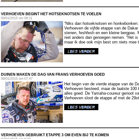
VERHOEVEN BEGINT HET HOTSEKNOTSEN TE VOELEN
09
/01/2015 om 08:11
“Niks dan hotseknotsen en honkebonken.
Verhoeven de vijfde etappe van de Dakar 
stenen, feshfesh en een kleine bergpas. M
niet anders dan genoegen nemen. “Het is n
maar ik doe ook mijn best om niets mee 
DUINEN MAKEN DE DAG VAN FRANS VERHOEVEN GOED
08
/01/2015 om 07:47
Het begin van de vierde etappe van de D
Verhoeven besteed, maar de laatste 100 
alles goed. De Yamaha-coureur genoot va
Verhoeven sloot de etappe af met de 29ste
VERHOEVEN GEBRUIKT ETAPPE 3 OM EVEN BIJ TE KOMEN