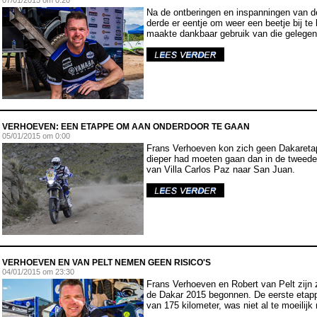
07
/01/2015 om 0:20
Na de ontberingen en inspanningen van d
derde er eentje om weer een beetje bij t
maakte dankbaar gebruik van die gelegen
VERHOEVEN: EEN ETAPPE OM AAN ONDERDOOR TE GAAN
05
/01/2015 om 0:00
Frans Verhoeven kon zich geen Dakaretap
dieper had moeten gaan dan in de tweede
van Villa Carlos Paz naar San Juan.
VERHOEVEN EN VAN PELT NEMEN GEEN RISICO'S
04
/01/2015 om 23:30
Frans Verhoeven en Robert van Pelt zijn 
de Dakar 2015 begonnen. De eerste etap
van 175 kilometer, was niet al te moeilijk